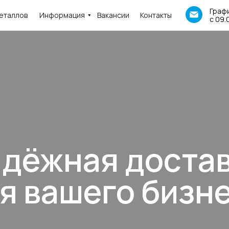
Графи
еталлов
Информация
Вакансии
Контакты
с 09.
дёжная доста
я вашего бизн