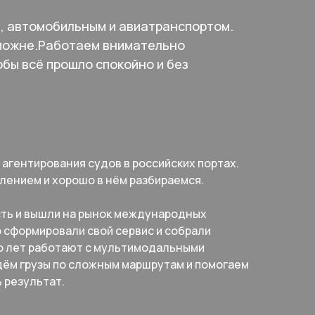
е, автомобильным и авиатранспортом.
аможне.Работаем внимательно
обы всё прошло спокойно и без
 агентирования судов в российских портах.
лением и хорошо в нём разбираемся.
сть и вышли на рынок международных
 сформировали свой сервис и собрали
о лет работают с мультимодальными
дём грузы по сложным маршрутам и помогаем
 результат.