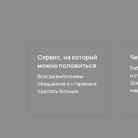
Сервис, на который
Че
можно положиться
Ра
и о
Всегда выполняем
До
обещанное и стараемся
на
сделать больше.