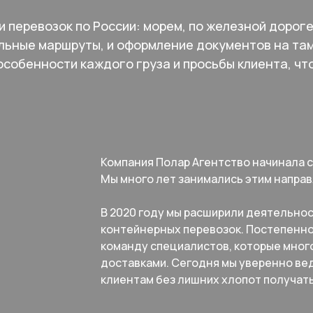
 перевозок по России: морем, по железной дорог
альные маршруты, и оформление документов на т
особенности каждого груза и просьбы клиента, чт
Компания Полар Агентство начинала с
Мы много лет занимались этим направ
В 2020 году мы расширили деятельно
контейнерных перевозок. Постепенно
команду специалистов, которые мног
доставками. Сегодня мы уверенно ве
клиентам без лишних хлопот получать