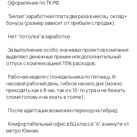
· Оформление по ТК РФ;
· “Белая” заработная плата два раза в месяц: оклад +
бонусы (размер зависит от прибыли с продаж);
· Нет “потолка” в заработке;
· За выполнение особо значимых проектов компания
выделяет денежные премии или дополнительный
отпуск с компенсацией 70% расходов;
· Рабочая неделя с понедельника по пятницу, 8-
часовой рабочий день, гибкое начало дня (можно
приходить как к 8-ми, так и к 10-ти утра и не бежать
сломя голову и не ехать в толпе);
· После адаптации возможен переход на гибрид;
· Комфортабельный офис в БЦ класса "А", в минуте от
метро Южная;